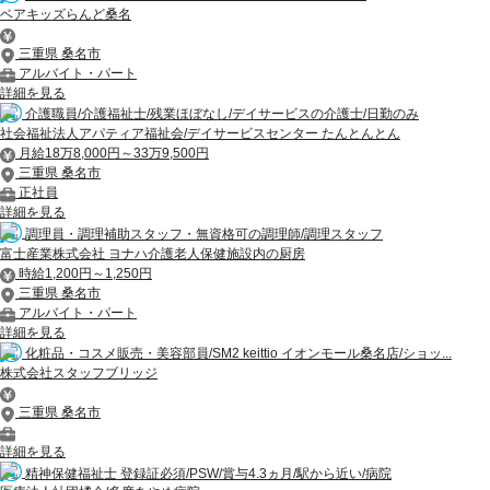
ベアキッズらんど桑名
三重県 桑名市
アルバイト・パート
詳細を見る
介護職員/介護福祉士/残業ほぼなし/デイサービスの介護士/日勤のみ
社会福祉法人アパティア福祉会/デイサービスセンター たんとんとん
月給18万8,000円～33万9,500円
三重県 桑名市
正社員
詳細を見る
調理員・調理補助スタッフ・無資格可の調理師/調理スタッフ
富士産業株式会社 ヨナハ介護老人保健施設内の厨房
時給1,200円～1,250円
三重県 桑名市
アルバイト・パート
詳細を見る
化粧品・コスメ販売・美容部員/SM2 keittio イオンモール桑名店/ショッ...
株式会社スタッフブリッジ
三重県 桑名市
詳細を見る
精神保健福祉士 登録証必須/PSW/賞与4.3ヵ月/駅から近い/病院