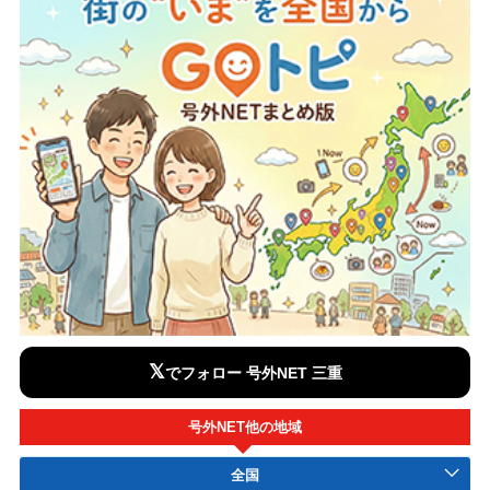
𝕏
でフォロー 号外NET 三重
号外NET他の地域
全国