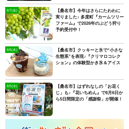
【桑名市】今年はさらにたわわに
8/7(金)
実りました♪ 多度町『カームツリー
ファーム』で2026年のぶどう狩り
予約受付中！
【桑名市】クッキーと氷で“小さな
8/6(木)
生態系”を表現♪『クリマロコレク
ション』の体験型かき氷＆アイス
【桑名市】はずれなしの「お花く
8/5(水)
じ」も♪『花いちめん』で8月6日か
ら5日間限定の「感謝祭」が開催！