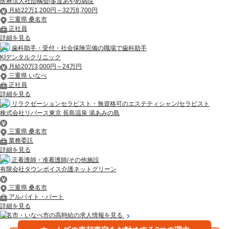
医療法人社団橘会/多度あやめ病院
月給22万1,200円～32万8,700円
三重県 桑名市
正社員
詳細を見る
歯科助手・受付・社会保険完備の職場で歯科助手
KIデンタルクリニック
月給20万3,000円～24万円
三重県 いなべ
正社員
詳細を見る
リラクゼーションセラピスト・無資格可のエステティシャン/セラピスト
株式会社リバース東京 長島温泉 湯あみの島
三重県 桑名市
業務委託
詳細を見る
正看護師・准看護師/その他施設
有限会社タウンボイス介護ネットグリーン
三重県 桑名市
アルバイト・パート
詳細を見る
桑名市・いなべ市の高時給の求人情報を見る