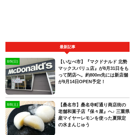
最新記事
【いなべ市】『マクドナルド 北勢
8/9(日)
マックスバリュ店』が8月31日をも
って閉店へ。約800m先には新店舗
が9月14日OPEN予定！
【桑名市】桑名寺町通り商店街の
8/8(土)
老舗和菓子店『保々屋』へ♪ 三重県
産マイヤーレモンを使った夏限定
の水まんじゅう