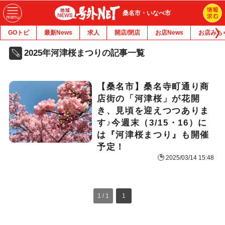
桑名市・いなべ市
GOトピ
最新News
求人
開店/閉店
お店News
お店みち
2025年河津桜まつりの記事一覧
【桑名市】桑名寺町通り商
店街の「河津桜」が花開
き、見頃を迎えつつありま
す♪今週末（3/15・16）に
は『河津桜まつり』も開催
予定！
2025/03/14 15:48
1 / 1
1