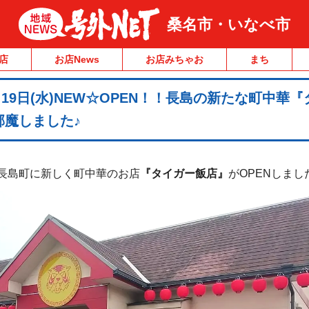
桑名市・いなべ市
店
お店News
お店みちゃお
まち
月19日(水)NEW☆OPEN！！長島の新たな町中華
邪魔しました♪
長島町に新しく町中華のお店
『タイガー飯店』
がOPENしまし