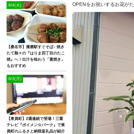
OPENをお祝いするお花が
8/4(火)
【桑名市】播磨駅すぐそば♪ 焼き
たて熱々の『はりま四丁目のたこ
焼』へ！出汁を味わう「素焼き」
もおすすめ
8/3(月)
【東員町】2週連続で登場！三重
テレビ『ボイメン☆パーク』で東
員町のふるさと納税返礼品が紹介