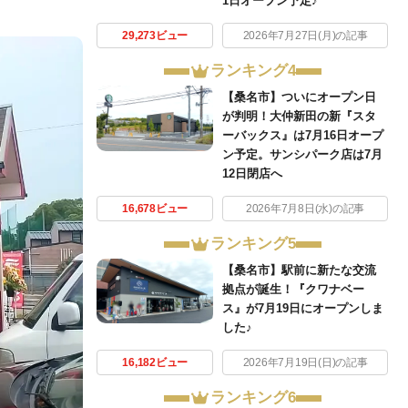
1日オープン予定♪
29,273ビュー
2026年7月27日(月)の記事
ランキング4
【桑名市】ついにオープン日
が判明！大仲新田の新『スタ
ーバックス』は7月16日オープ
ン予定。サンシパーク店は7月
12日閉店へ
16,678ビュー
2026年7月8日(水)の記事
ランキング5
【桑名市】駅前に新たな交流
拠点が誕生！『クワナベー
ス』が7月19日にオープンしま
した♪
16,182ビュー
2026年7月19日(日)の記事
ランキング6