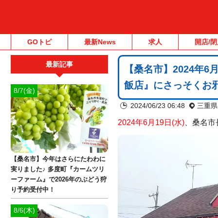
GOトピ
最新News
求人
開店/閉
最新記事
【桑名市】2024年6
飯店』にさっそくお
8/7(金)
2024/06/23 06:48
三重県
2024年6月19日(水)
、桑名市
【桑名市】今年はさらにたわわに
実りました♪ 多度町『カームツリ
ーファーム』で2026年のぶどう狩
り予約受付中！
8/6(木)