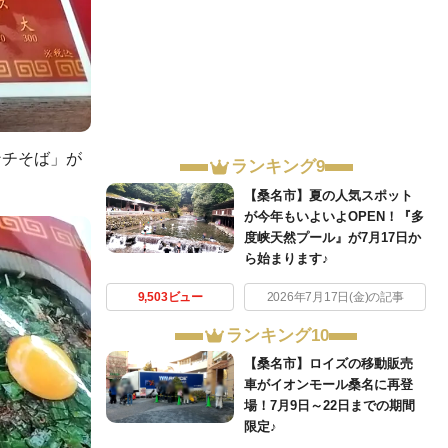
ンチそば」が
ランキング9
【桑名市】夏の人気スポット
が今年もいよいよOPEN！『多
度峡天然プール』が7月17日か
ら始まります♪
9,503ビュー
2026年7月17日(金)の記事
ランキング10
【桑名市】ロイズの移動販売
車がイオンモール桑名に再登
場！7月9日～22日までの期間
限定♪