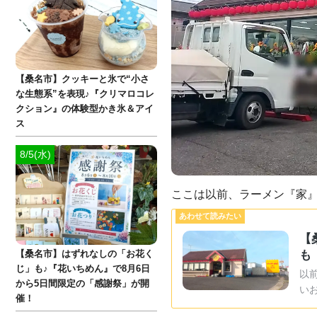
【桑名市】クッキーと氷で“小さ
な生態系”を表現♪『クリマロコレ
クション』の体験型かき氷＆アイ
ス
8/5(水)
ここは以前、ラーメン『家
【
【桑名市】はずれなしの「お花く
も
じ」も♪『花いちめん』で8月6日
以
から5日間限定の「感謝祭」が開
いお
催！