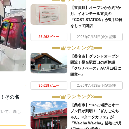
【東員町】オープンから約7か
月。イオンモール東員の
『COST STATION』が6月30日
をもって閉店
36,262ビュー
2026年7月24日(金)の記事
ランキング2
【桑名市】グランドオープン
間近！桑名駅西口の新施設
『クワナベース』が7月19日に
開業へ♪
30,618ビュー
2026年7月13日(月)の記事
ランキング3
！！その名
【桑名市】ついに場所とオー
プン日が判明！『ぎんごんち
ていて、新し
ゃん。×タニタカフェ』が
「Wa-cha Wa-cha」跡地に9月