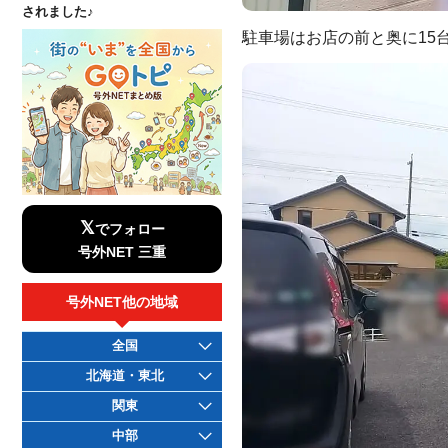
されました♪
駐車場はお店の前と奥に15
𝕏
でフォロー
号外NET 三重
号外NET他の地域
全国
北海道・東北
関東
中部