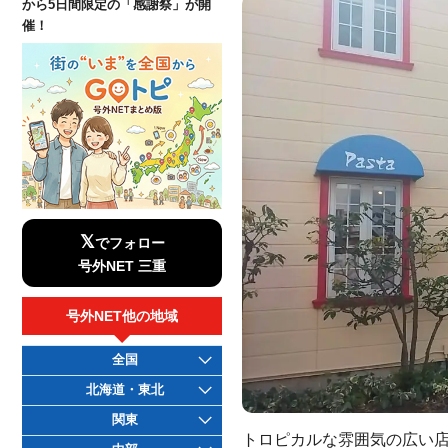
から5日間限定の「感謝祭」が開
催！
𝕏
でフォロー
号外NET 三重
号外NET他の地域
全国
北海道・東北
関東
トロピカルな雰囲気の広い