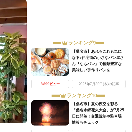
ランキング9
【桑名市】あれもこれも気に
なる♪住宅街の小さなパン屋さ
ん『なもパン』で種類豊富な
美味しい手作りパンを
8,899ビュー
2026年7月30日(木)の記事
ランキング10
【桑名市】夏の夜空を彩る
「桑名水郷花火大会」が7月25
日に開催！交通規制や駐車場
情報もチェック