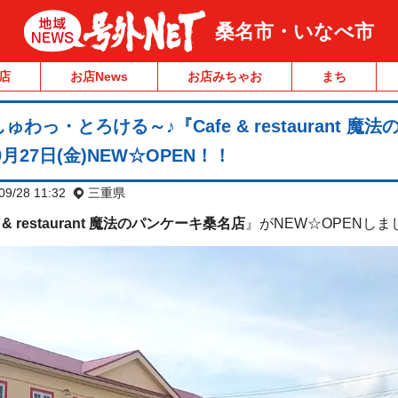
桑名市・いなべ市
店
お店News
お店みちゃお
まち
っ・とろける～♪『Cafe & restaurant 魔法
月27日(金)NEW☆OPEN！！
09/28 11:32
三重県
e & restaurant 魔法のパンケーキ桑名店
』がNEW☆OPENしま