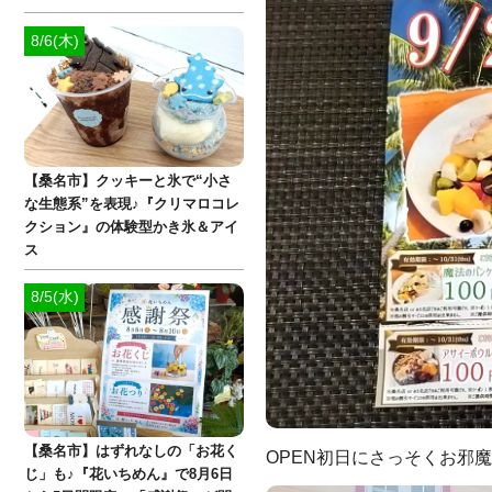
8/6(木)
【桑名市】クッキーと氷で“小さ
な生態系”を表現♪『クリマロコレ
クション』の体験型かき氷＆アイ
ス
8/5(水)
【桑名市】はずれなしの「お花く
OPEN初日にさっそくお邪
じ」も♪『花いちめん』で8月6日