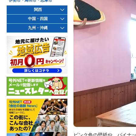
伊勢市・鳥羽市・志摩市
関西
中国・四国
九州・沖縄
ピンク色の壁紙や、パイナッ