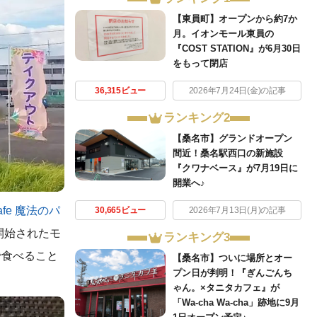
【東員町】オープンから約7か
月。イオンモール東員の
『COST STATION』が6月30日
をもって閉店
36,315ビュー
2026年7月24日(金)の記事
ランキング2
【桑名市】グランドオープン
間近！桑名駅西口の新施設
『クワナベース』が7月19日に
開業へ♪
Cafe 魔法のパ
30,665ビュー
2026年7月13日(月)の記事
開始されたモ
ランキング3
で食べること
【桑名市】ついに場所とオー
プン日が判明！『ぎんごんち
ゃん。×タニタカフェ』が
「Wa-cha Wa-cha」跡地に9月