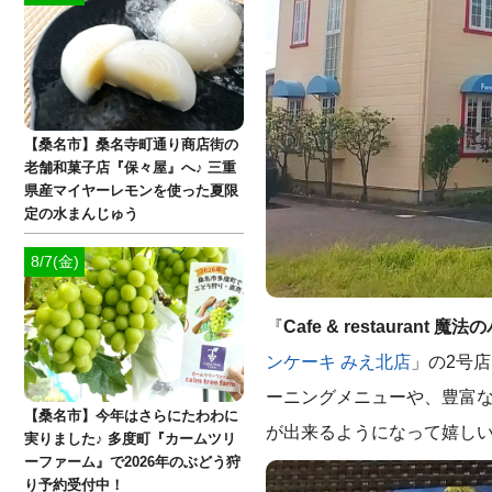
【桑名市】桑名寺町通り商店街の
老舗和菓子店『保々屋』へ♪ 三重
県産マイヤーレモンを使った夏限
定の水まんじゅう
8/7(金)
『
Cafe & restaurant
ンケーキ みえ北店
」の2号
ーニングメニューや、豊富
【桑名市】今年はさらにたわわに
が出来るようになって嬉しい
実りました♪ 多度町『カームツリ
ーファーム』で2026年のぶどう狩
り予約受付中！