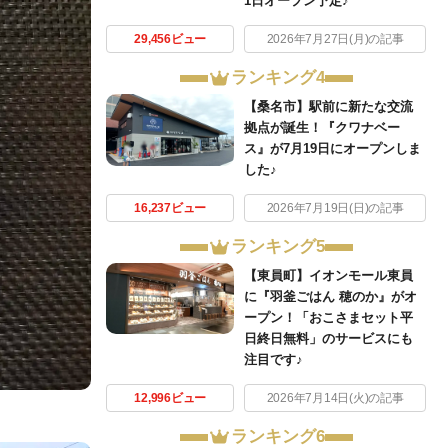
1日オープン予定♪
29,456ビュー
2026年7月27日(月)の記事
ランキング4
【桑名市】駅前に新たな交流
拠点が誕生！『クワナベー
ス』が7月19日にオープンしま
した♪
16,237ビュー
2026年7月19日(日)の記事
ランキング5
【東員町】イオンモール東員
に『羽釜ごはん 穂のか』がオ
ープン！「おこさまセット平
日終日無料」のサービスにも
注目です♪
12,996ビュー
2026年7月14日(火)の記事
ランキング6