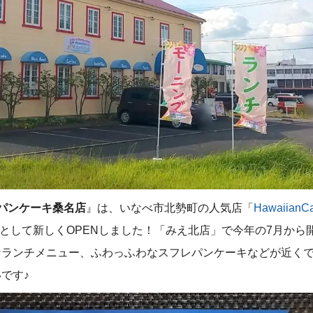
 魔法のパンケーキ桑名店
』は、いなべ市北勢町の人気店「
Hawaiian
店として新しくOPENしました！「みえ北店」で今年の7月から
なランチメニュー、ふわっふわなスフレパンケーキなどが近く
です♪