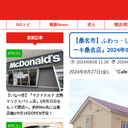
GOトピ
最新News
求人
開店/閉
最新記事
【桑名市】ふわっ・しゅわ
ーキ桑名店』2024年9
8/9(日)
2024/09/28 11:28
2024/
2024年9月27日(金)、『
Caf
【いなべ市】『マクドナルド 北勢
マックスバリュ店』が8月31日を
もって閉店へ。約800m先には新
店舗が9月14日OPEN予定！
8/8(土)