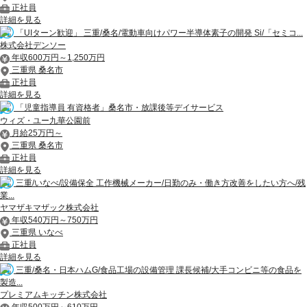
正社員
詳細を見る
「UIターン歓迎」 三重/桑名/電動車向けパワー半導体素子の開発 Si/「セミコ...
株式会社デンソー
年収600万円～1,250万円
三重県 桑名市
正社員
詳細を見る
「児童指導員 有資格者」桑名市・放課後等デイサービス
ウィズ・ユー九華公園前
月給25万円～
三重県 桑名市
正社員
詳細を見る
三重/いなべ/設備保全 工作機械メーカー/日勤のみ・働き方改善をしたい方へ/残
業...
ヤマザキマザック株式会社
年収540万円～750万円
三重県 いなべ
正社員
詳細を見る
三重/桑名・日本ハムG/食品工場の設備管理 課長候補/大手コンビニ等の食品を
製造...
プレミアムキッチン株式会社