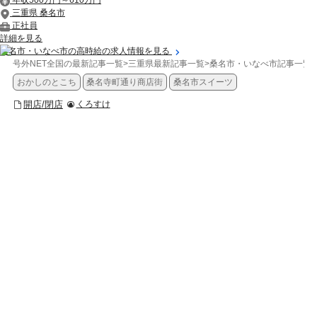
年収500万円～610万円
三重県 桑名市
正社員
詳細を見る
桑名市・いなべ市の高時給の求人情報を見る
号外NET全国の最新記事一覧
>
三重県最新記事一覧
>
桑名市・いなべ市記事一覧
>
おかしのとこち
桑名寺町通り商店街
桑名市スイーツ
開店/閉店
くろすけ