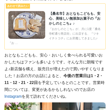
【桑名市】おとなもこどもも、安
心、美味しい無添加お菓子の『お
かしのとこち』♪
『おかしのとこち』が、月に1度「桑名
寺町通り商店街」に出店する、『ツキ
イチトコチ』にお邪魔してきました♪
『お …
おとなもこどもも、安心・おいしく食べられる可愛いお
かしたちはファンも多いようです。そんな方に朗報です
よ♪新店舗を構え、販売日が増えたので買いやすくなりま
した！お店の方のお話によると、
今後の営業日は1・2・
11・12・21・22日
を予定しているとのことです。営業時
間については、変更があるかもしれないのでお店の
Instagram
を見て訪れてくださいね。