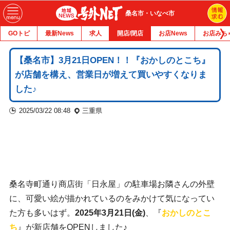
桑名市・いなべ市
GOトピ
最新News
求人
開店/閉店
お店News
お店みち
【桑名市】3月21日OPEN！！『おかしのとこち』
が店舗を構え、営業日が増えて買いやすくなりま
した♪
2025/03/22 08:48
三重県
桑名寺町通り商店街「日永屋」の駐車場お隣さんの外壁
に、可愛い絵が描かれているのをみかけて気になってい
た方も多いはず。
2025年3月21日(金)
、『
おかしのとこ
ち
』が新店舗をOPENしました♪