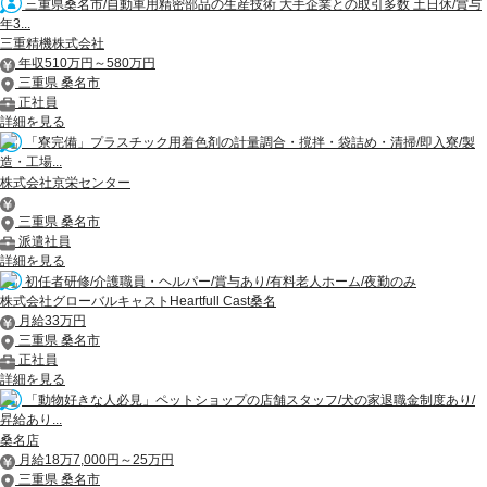
三重県桑名市/自動車用精密部品の生産技術 大手企業との取引多数 土日休/賞与
年3...
三重精機株式会社
年収510万円～580万円
三重県 桑名市
正社員
詳細を見る
「寮完備」プラスチック用着色剤の計量調合・撹拌・袋詰め・清掃/即入寮/製
造・工場...
株式会社京栄センター
三重県 桑名市
派遣社員
詳細を見る
初任者研修/介護職員・ヘルパー/賞与あり/有料老人ホーム/夜勤のみ
株式会社グローバルキャストHeartfull Cast桑名
月給33万円
三重県 桑名市
正社員
詳細を見る
「動物好きな人必見」ペットショップの店舗スタッフ/犬の家退職金制度あり/
昇給あり...
桑名店
月給18万7,000円～25万円
三重県 桑名市