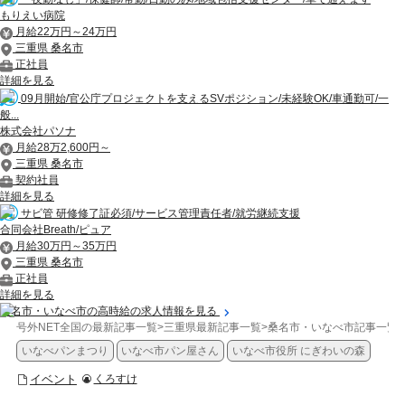
もりえい病院
月給22万円～24万円
三重県 桑名市
正社員
詳細を見る
09月開始/官公庁プロジェクトを支えるSVポジション/未経験OK/車通勤可/一
般...
株式会社パソナ
月給28万2,600円～
三重県 桑名市
契約社員
詳細を見る
サビ管 研修修了証必須/サービス管理責任者/就労継続支援
合同会社Breath/ピュア
月給30万円～35万円
三重県 桑名市
正社員
詳細を見る
桑名市・いなべ市の高時給の求人情報を見る
号外NET全国の最新記事一覧
>
三重県最新記事一覧
>
桑名市・いなべ市記事一覧
>
いなべパンまつり
いなべ市パン屋さん
いなべ市役所 にぎわいの森
イベント
くろすけ