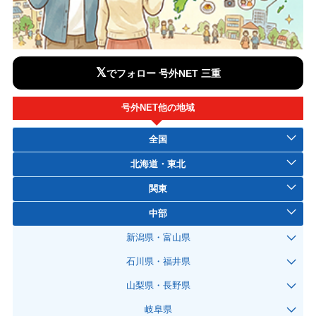
𝕏
でフォロー 号外NET 三重
号外NET他の地域
全国
北海道・東北
関東
中部
新潟県・富山県
石川県・福井県
山梨県・長野県
岐阜県