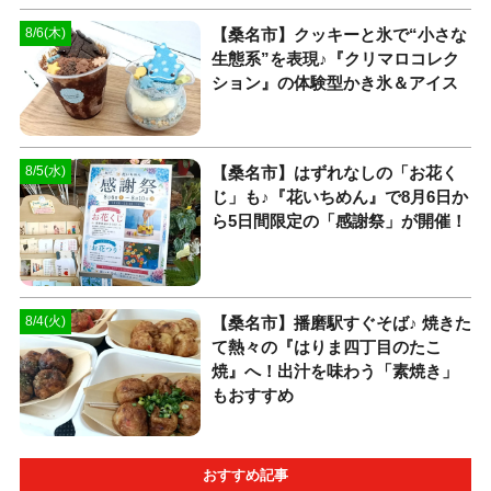
【桑名市】クッキーと氷で“小さな
8/6(木)
生態系”を表現♪『クリマロコレク
ション』の体験型かき氷＆アイス
【桑名市】はずれなしの「お花く
8/5(水)
じ」も♪『花いちめん』で8月6日か
ら5日間限定の「感謝祭」が開催！
【桑名市】播磨駅すぐそば♪ 焼きた
8/4(火)
て熱々の『はりま四丁目のたこ
焼』へ！出汁を味わう「素焼き」
もおすすめ
おすすめ記事