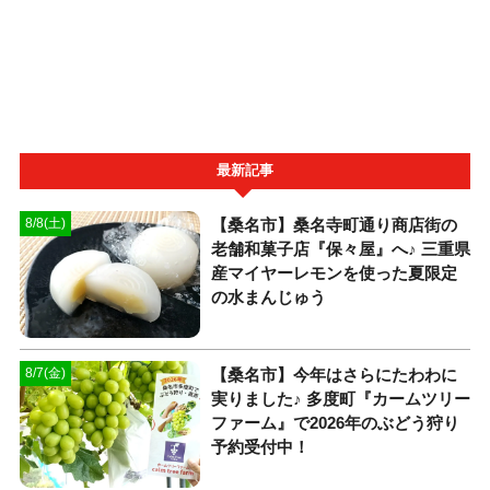
最新記事
【桑名市】桑名寺町通り商店街の
8/8(土)
老舗和菓子店『保々屋』へ♪ 三重県
産マイヤーレモンを使った夏限定
の水まんじゅう
【桑名市】今年はさらにたわわに
8/7(金)
実りました♪ 多度町『カームツリー
ファーム』で2026年のぶどう狩り
予約受付中！