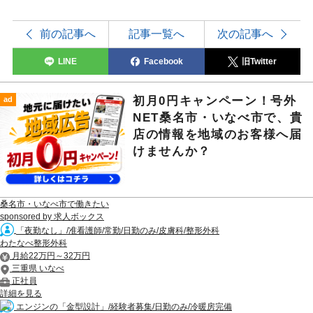
前の記事へ
記事一覧へ
次の記事へ
LINE
Facebook
旧Twitter
初月0円キャンペーン！号外
ad
NET桑名市・いなべ市で、貴
店の情報を地域のお客様へ届
けませんか？
桑名市・いなべ市で働きたい
sponsored by 求人ボックス
「夜勤なし」/准看護師/常勤/日勤のみ/皮膚科/整形外科
わたなべ整形外科
月給22万円～32万円
三重県 いなべ
正社員
詳細を見る
エンジンの「金型設計」/経験者募集/日勤のみ/冷暖房完備