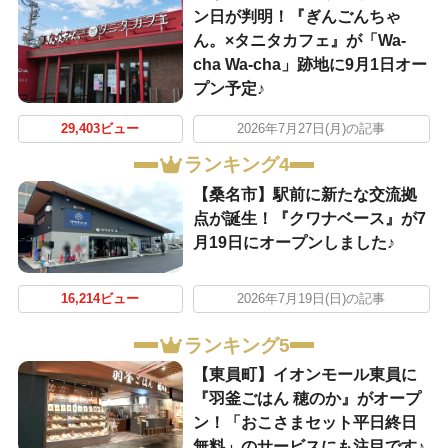
ン日が判明！『ぎんごんちゃ
ん。×タニタカフェ』が「Wa-
cha Wa-cha」跡地に9月1日オー
プン予定♪
29,403ビュー
2026年7月27日(月)の記事
ランキング4
【桑名市】駅前に新たな交流拠
点が誕生！『クワナベース』が7
月19日にオープンしました♪
16,214ビュー
2026年7月19日(日)の記事
ランキング5
【東員町】イオンモール東員に
『羽釜ごはん 穂のか』がオープ
ン！「おこさまセット平日終日
無料」のサービスにも注目です♪