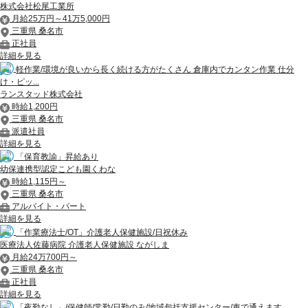
株式会社松尾工業所
月給25万円～41万5,000円
三重県 桑名市
正社員
詳細を見る
軽作業/環境が良いから長く続ける方がたくさん 倉庫内でカンタン作業 仕分
け・ピッ...
ランスタッド株式会社
時給1,200円
三重県 桑名市
派遣社員
詳細を見る
「保育教諭」昇給あり
幼保連携型認定こども園くわな
時給1,115円～
三重県 桑名市
アルバイト・パート
詳細を見る
「作業療法士/OT」介護老人保健施設/日祝休み
医療法人佐藤病院 介護老人保健施設 ながしま
月給24万700円～
三重県 桑名市
正社員
詳細を見る
「夜勤なし」/保健師/常勤/日勤のみ/地域包括支援センター/車で通えます