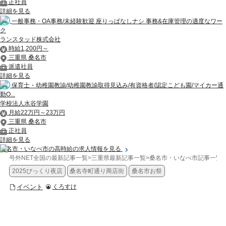
正社員
詳細を見る
一般事務・OA事務/未経験歓迎 座りっぱなしナシ 事務&在庫管理の適度なワー
ク
ランスタッド株式会社
時給1,200円～
三重県 桑名市
派遣社員
詳細を見る
保育士・幼稚園教諭/幼稚園教諭取得見込み/有資格者/認定こども園/マイカー通
勤O...
学校法人水谷学園
月給22万円～23万円
三重県 桑名市
正社員
詳細を見る
桑名市・いなべ市の高時給の求人情報を見る
号外NET全国の最新記事一覧
>
三重県最新記事一覧
>
桑名市・いなべ市記事一覧
>
2025びっくり夜店
桑名寺町通り商店街
桑名市お祭
イベント
くろすけ