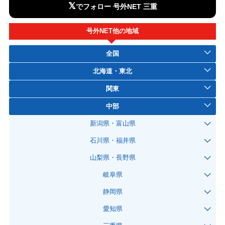
𝕏
でフォロー 号外NET 三重
号外NET他の地域
全国
北海道・東北
関東
中部
新潟県・富山県
石川県・福井県
山梨県・長野県
岐阜県
静岡県
愛知県