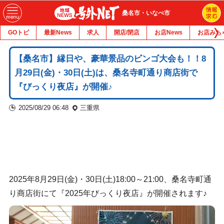
桑名市・いなべ市
GOトピ
最新News
求人
開店/閉店
お店News
お店みち
【桑名市】縁日や、豪華景品のビンゴ大会も！！8
月29日(金)・30日(土)は、桑名寺町通り商店街で
『びっくり夜店』が開催♪
2025/08/29 06:48
三重県
2025年8月29日(金)・30日(土)18:00～21:00、桑名寺町通
り商店街にて『2025年びっくり夜店』が開催されます♪