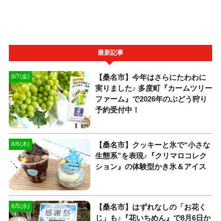
最新記事
【桑名市】今年はさらにたわわに
8/7(金)
実りました♪ 多度町『カームツリー
ファーム』で2026年のぶどう狩り
予約受付中！
【桑名市】クッキーと氷で“小さな
8/6(木)
生態系”を表現♪『クリマロコレク
ション』の体験型かき氷＆アイス
【桑名市】はずれなしの「お花く
8/5(水)
じ」も♪『花いちめん』で8月6日か