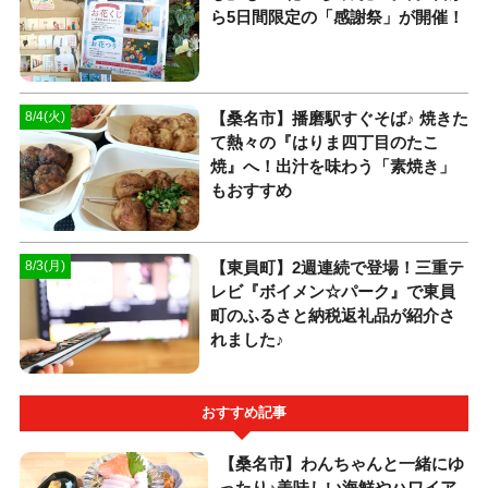
ら5日間限定の「感謝祭」が開催！
【桑名市】播磨駅すぐそば♪ 焼きた
8/4(火)
て熱々の『はりま四丁目のたこ
焼』へ！出汁を味わう「素焼き」
もおすすめ
【東員町】2週連続で登場！三重テ
8/3(月)
レビ『ボイメン☆パーク』で東員
町のふるさと納税返礼品が紹介さ
れました♪
おすすめ記事
【桑名市】わんちゃんと一緒にゆ
ったり♪美味しい海鮮やハワイア