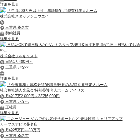
詳細を見る
「年収500万円以上可」看護師/住宅型有料老人ホーム
株式会社スタッフシュウエイ
三重県 桑名市
契約社員
詳細を見る
日払いOKで即日収入/イベントスタッフ/来社&面接不要 激短1日～日払いでお給
料...
株式会社フルキャスト
日給1万400円～
三重県 いなべ
詳細を見る
「介護事務」資格必須/正職員/日勤のみ/特別養護老人ホーム
社会福祉法人光風会/特別養護老人ホーム アイリス
月給17万2,000円～23万6,000円
三重県 いなべ
正社員
詳細を見る
マネージャー ジムでのお客様サポートなど 未経験可 キャリアアップ
カーブスアピタ桑名店
月給25万円～33万円
三重県 桑名市