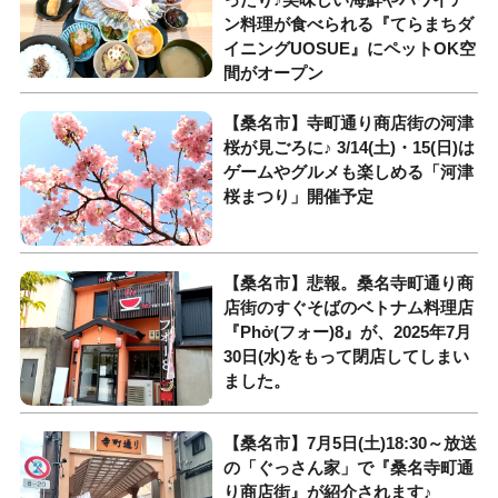
ン料理が食べられる『てらまちダ
イニングUOSUE』にペットOK空
間がオープン
【桑名市】寺町通り商店街の河津
桜が見ごろに♪ 3/14(土)・15(日)は
ゲームやグルメも楽しめる「河津
桜まつり」開催予定
【桑名市】悲報。桑名寺町通り商
店街のすぐそばのベトナム料理店
『Phở(フォー)8』が、2025年7月
30日(水)をもって閉店してしまい
ました。
【桑名市】7月5日(土)18:30～放送
の「ぐっさん家」で『桑名寺町通
り商店街』が紹介されます♪