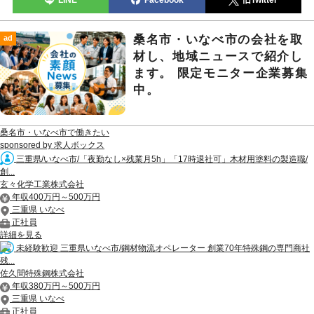
桑名市・いなべ市の会社を取
ad
材し、地域ニュースで紹介し
ます。 限定モニター企業募集
中。
桑名市・いなべ市で働きたい
sponsored by 求人ボックス
三重県/いなべ市/「夜勤なし×残業月5h」「17時退社可」木材用塗料の製造職/
創...
玄々化学工業株式会社
年収400万円～500万円
三重県 いなべ
正社員
詳細を見る
未経験歓迎 三重県いなべ市/鋼材物流オペレーター 創業70年特殊鋼の専門商社
残...
佐久間特殊鋼株式会社
年収380万円～500万円
三重県 いなべ
正社員