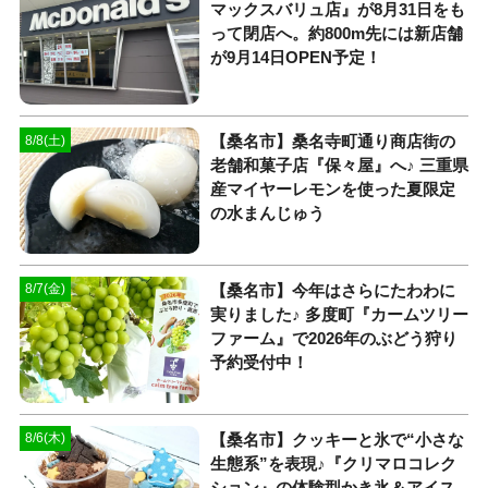
マックスバリュ店』が8月31日をも
って閉店へ。約800m先には新店舗
が9月14日OPEN予定！
【桑名市】桑名寺町通り商店街の
8/8(土)
老舗和菓子店『保々屋』へ♪ 三重県
産マイヤーレモンを使った夏限定
の水まんじゅう
【桑名市】今年はさらにたわわに
8/7(金)
実りました♪ 多度町『カームツリー
ファーム』で2026年のぶどう狩り
予約受付中！
【桑名市】クッキーと氷で“小さな
8/6(木)
生態系”を表現♪『クリマロコレク
ション』の体験型かき氷＆アイス