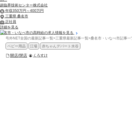
超臨界技術センター株式会社
年収350万円～400万円
三重県 桑名市
正社員
詳細を見る
桑名市・いなべ市の高時給の求人情報を見る
号外NET全国の最新記事一覧
>
三重県最新記事一覧
>
桑名市・いなべ市記事一覧
>
ベビー用品
江場
赤ちゃんデパート水谷
開店/閉店
くろすけ