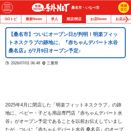
桑名市・いなべ市
GOトピ
最新News
求人
開店/閉店
お店News
お店みち
【桑名市】ついにオープン日が判明！明楽フィッ
トネスクラブの跡地に、『赤ちゃんデパート水谷
桑名店』が7月9日オープン予定♪
2026/07/01 06:48
三重県
2025年4月に閉店した「明楽フィットネスクラブ」の跡
地に、ベビー・子ども用品専門店『赤ちゃんデパート水
谷』がオープン予定であることを以前お伝えしていまし
たが、ついに『赤ちゃんデパート水谷 桑名店』のオープ