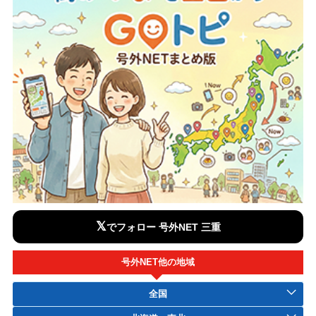
𝕏
でフォロー 号外NET 三重
号外NET他の地域
全国