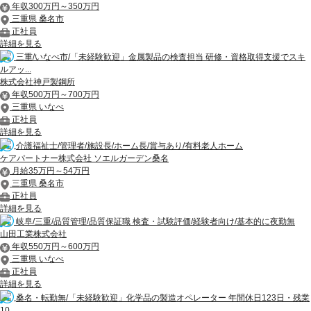
年収300万円～350万円
三重県 桑名市
正社員
詳細を見る
三重/いなべ市/「未経験歓迎」金属製品の検査担当 研修・資格取得支援でスキ
ルアッ...
株式会社神戸製鋼所
年収500万円～700万円
三重県 いなべ
正社員
詳細を見る
介護福祉士/管理者/施設長/ホーム長/賞与あり/有料老人ホーム
ケアパートナー株式会社 ソエルガーデン桑名
月給35万円～54万円
三重県 桑名市
正社員
詳細を見る
岐阜/三重/品質管理/品質保証職 検査・試験評価/経験者向け/基本的に夜勤無
山田工業株式会社
年収550万円～600万円
三重県 いなべ
正社員
詳細を見る
桑名・転勤無/「未経験歓迎」化学品の製造オペレーター 年間休日123日・残業
10...