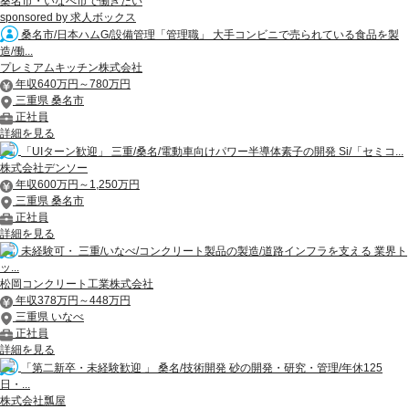
桑名市・いなべ市で働きたい
sponsored by 求人ボックス
桑名市/日本ハムG/設備管理「管理職」 大手コンビニで売られている食品を製
造/働...
プレミアムキッチン株式会社
年収640万円～780万円
三重県 桑名市
正社員
詳細を見る
「UIターン歓迎」 三重/桑名/電動車向けパワー半導体素子の開発 Si/「セミコ...
株式会社デンソー
年収600万円～1,250万円
三重県 桑名市
正社員
詳細を見る
未経験可・ 三重/いなべ/コンクリート製品の製造/道路インフラを支える 業界ト
ッ...
松岡コンクリート工業株式会社
年収378万円～448万円
三重県 いなべ
正社員
詳細を見る
「第二新卒・未経験歓迎 」 桑名/技術開発 砂の開発・研究・管理/年休125
日・...
株式会社瓢屋