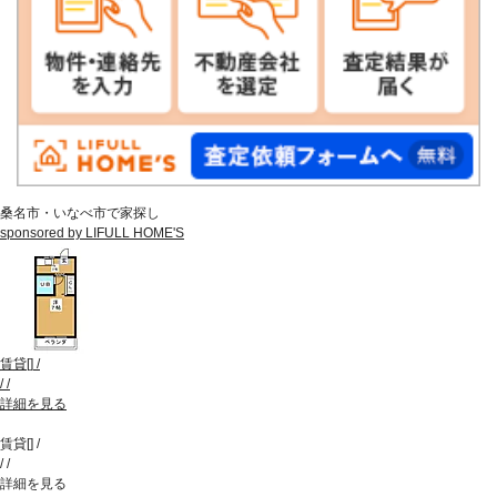
桑名市・いなべ市で家探し
sponsored by LIFULL HOME'S
賃貸
[
]
/
/
/
詳細を見る
賃貸
[
]
/
/
/
詳細を見る